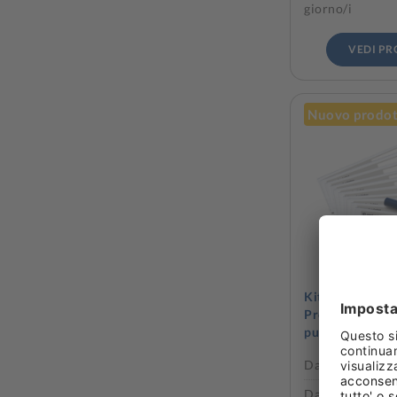
giorno/i
VEDI P
Nuovo prodo
Kit di pulizia 
Pronto100 (10 t
pulzia e 1 penna
Da 1 pezzo/i
Da 18,75 € /pez