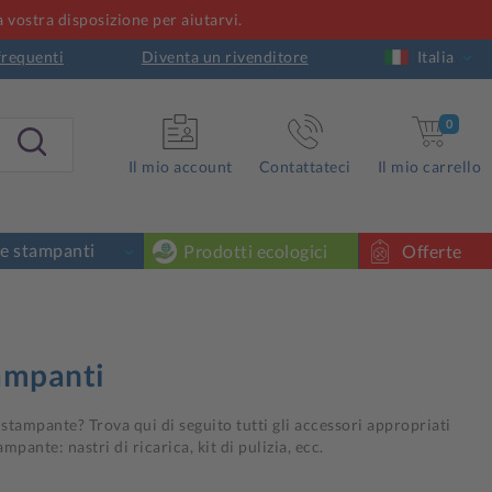
a vostra disposizione per aiutarvi.
requenti
Diventa un rivenditore
Italia
0
Il mio account
Contattateci
Il mio carrello
 e stampanti
Prodotti ecologici
Offerte
tampanti
 stampante? Trova qui di seguito tutti gli accessori appropriati
pante: nastri di ricarica, kit di pulizia, ecc.