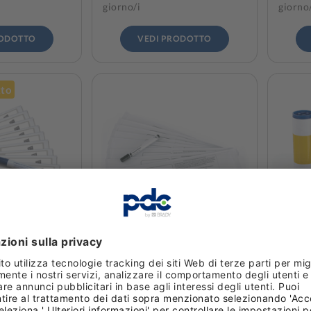
giorno/i
giorno
RODOTTO
VEDI PRODOTTO
tto
Magicard
Kit di pulizia Magicard
Kit rul
essere di
300/600/E+ (10 tessere di
300/600
rello)
pulzia e 1 pennarello)
fissagg
Da 1 pezzo/i
Da 1 p
zo/i
Da 18,75 € /pezzo/i
Da 10,0