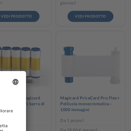
/i
giorno/i
VEDI PRODOTTO
VEDI PRODOTTO
li di pulizia Magicard
Magicard PriceCard Pro Flex+
/E+ (5 rulli, 1 barra di
Pellicola monocromatica -
io)
1000 immagini
ezzo/i
Da 1 pezzo/i
0 € /pezzo/i
Da 29,00 € /pezzo/i