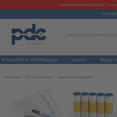
Siamo aperti tutta l'estate! I vos
Consegna
Braccialetti di identificazione
Laccetti
Badge e 
Homepage
Tessere e stampanti
Accessori per stampanti