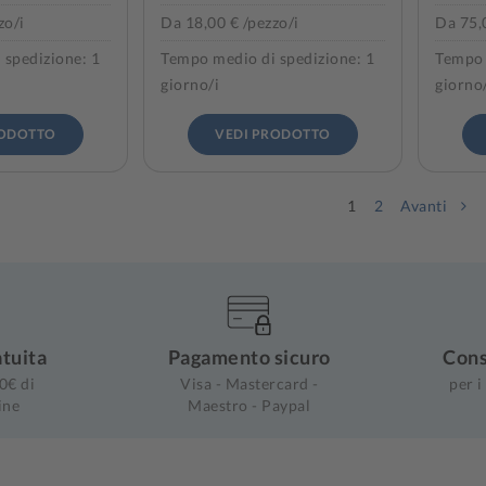
zo/i
Da 18,00 € /pezzo/i
Da 75,0
 spedizione: 1
Tempo medio di spedizione: 1
Tempo 
giorno/i
giorno
RODOTTO
VEDI PRODOTTO
1
2
Avanti
tuita
Pagamento sicuro
Cons
0€ di
Visa - Mastercard -
per i
ine
Maestro - Paypal