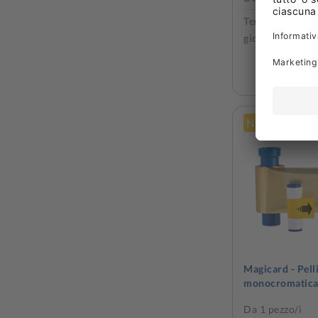
Tempo medio di
giorno/i
VEDI P
Nuovo prodo
Magicard - Pell
monocromatica
Da 1 pezzo/i