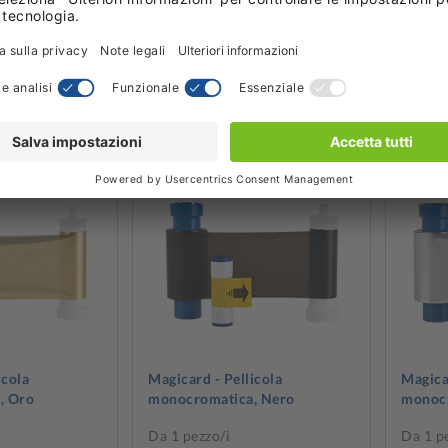
 spedizione: 2
Tempo medio di spedizione: 2
Tempo 
giorno/i
giorno
RODOTTO
VEDI PRODOTTO
tto
Nuovo prodotto
Nuovo
icola
Magicard - Pellicola
Magicar
, Oro
monocromatica, Nero
monocr
Da 1 pezzo/i
Da 1 p