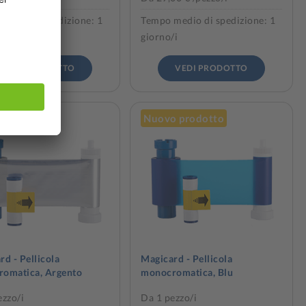
medio di spedizione: 1
Tempo medio di spedizione: 1
/i
giorno/i
VEDI PRODOTTO
VEDI PRODOTTO
 prodotto
Nuovo prodotto
d - Pellicola
Magicard - Pellicola
omatica, Argento
monocromatica, Blu
ezzo/i
Da 1 pezzo/i