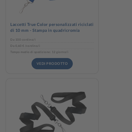
Laccetti True Color personalizzati riciclati
di 10 mm - Stampa in quadricromia
Da 100 cordino/i
Da 0,60 € /cordino/i
Tempo medio di spedizione: 12 giorno/i
VEDI PRODOTTO