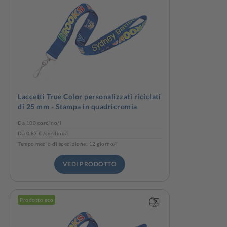
Laccetti True Color personalizzati riciclati
di 25 mm - Stampa in quadricromia
Da 100 cordino/i
Da 0,87 € /cordino/i
Tempo medio di spedizione: 12 giorno/i
VEDI PRODOTTO
Prodotto eco